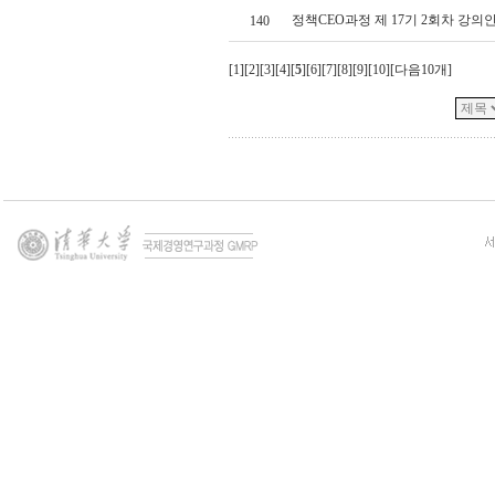
정책CEO과정 제 17기 2회차 강의
140
[
1
][
2
][
3
][
4
][
5
][
6
][
7
][
8
][
9
][
10
][
다음10개
]