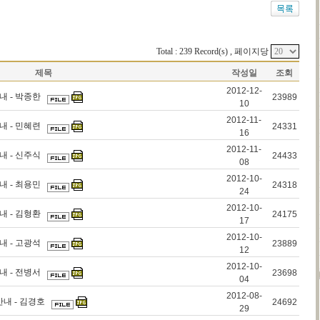
Total : 239 Record(s) , 페이지당
제목
작성일
조회
2012-12-
내 - 박종한
23989
10
2012-11-
내 - 민혜련
24331
16
2012-11-
내 - 신주식
24433
08
2012-10-
내 - 최용민
24318
24
2012-10-
내 - 김형환
24175
17
2012-10-
내 - 고광석
23889
12
2012-10-
내 - 전병서
23698
04
2012-08-
안내 - 김경호
24692
29