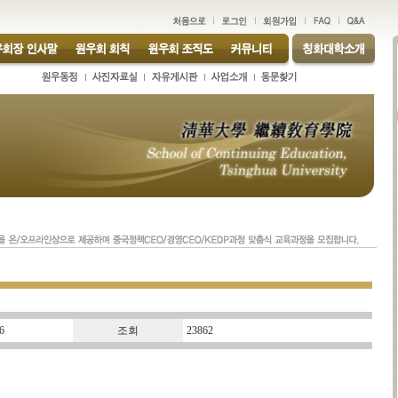
6
조회
23862