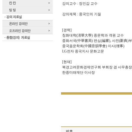
강의교수 : 정인갑 교수
강의제목 : 중국인의 기질
[경력]
칭화대학(淸華大學) 중문학과 객원 교수
중화서국(中華書局) 편심(編審), 사전(辭典)
중국음운학회(中國音韻學會) 이사(理事)
LG전자 중국지사 문화고문
[현재]
북경고려문화경제연구회 부회장 겸 사무총장
한중미래재단 이사장
번호