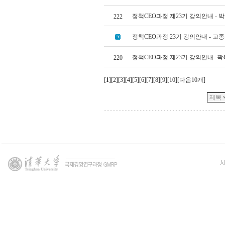
정책CEO과정 제23기 강의안내 - 
222
정책CEO과정 23기 강의안내 - 고
정책CEO과정 제23기 강의안내- 
220
[
1
][
2
][
3
][
4
][
5
][
6
][
7
][
8
][
9
][
10
][
다음10개
]