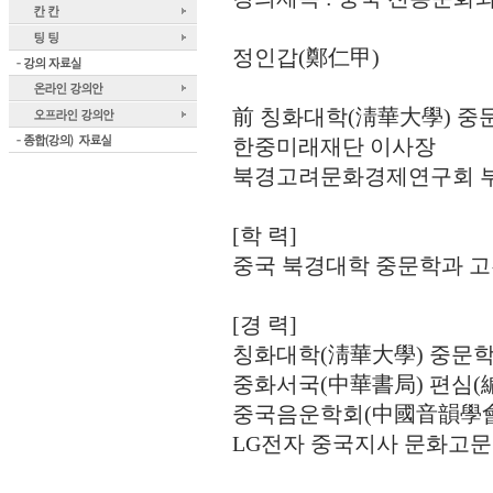
정인갑(鄭仁甲)
前 칭화대학(淸華大學) 중
한중미래재단 이사장
북경고려문화경제연구회 
[학 력]
중국 북경대학 중문학과 고
[경 력]
칭화대학(淸華大學) 중문학
중화서국(中華書局) 편심(編
중국음운학회(中國音韻學會)
LG전자 중국지사 문화고문