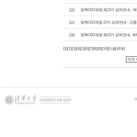
정책CEO과정 제23기 강의안내 - 
222
정책CEO과정 23기 강의안내 - 고
221
정책CEO과정 제23기 강의안내- 
220
[
1
][
2
][
3
][
4
][
5
][
6
][
7
][
8
][
9
][
10
][
다음10개
]