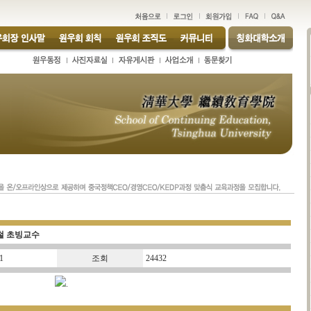
호철 초빙교수
1
조회
24432
.