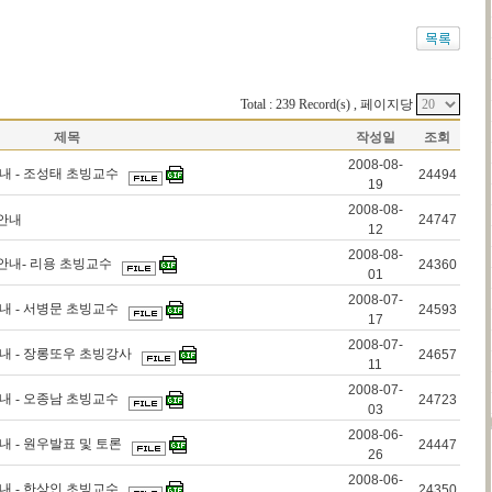
Total : 239 Record(s) , 페이지당
제목
작성일
조회
2008-08-
내 - 조성태 초빙교수
24494
19
2008-08-
문안내
24747
12
2008-08-
안내- 리용 초빙교수
24360
01
2008-07-
내 - 서병문 초빙교수
24593
17
2008-07-
안내 - 장롱또우 초빙강사
24657
11
2008-07-
내 - 오종남 초빙교수
24723
03
2008-06-
내 - 원우발표 및 토론
24447
26
2008-06-
내 - 한상인 초빙교수
24350