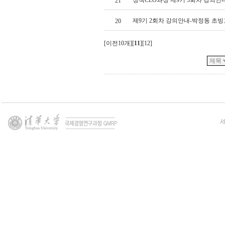
정책CEO과정 제9기 3회차 강의안
21
제9기 2회차 강의안내-박정동 초
20
[
이전10개
][
11
][
12
]