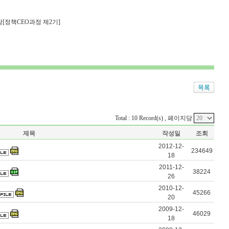
장[정책CEO과정 제2기]
Total : 10 Record(s) , 페이지당
제목
작성일
조회
2012-12-
234649
18
2011-12-
38224
26
2010-12-
45266
20
2009-12-
46029
18