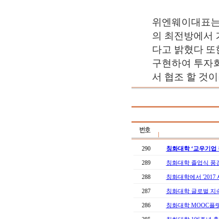
위엔웨이대표는 
의 최전방에서 
다고 밝혔다 또
구현하여 투자회
서 협조 할 것
290
칭화대학 ‘교우기업 
289
칭화대학 졸업식 풍
288
칭화대학에서 '2017
287
칭화대학 글로벌 지
286
칭화대학 MOOC플랫