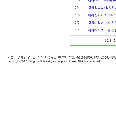
285
칭화대학 106주년 축
284
칭화학당의<칭화한어>,
283
베이징에서 제13회
282
칭화대학 지도자 치우용
281
칭화대학 2017년 
1
2
3
4