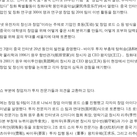
 1일 오전, “인터넷 중국 꿈 - 중국 인터넷 20주년 기념” 및 “창업자 꿈의 실현, 투자자가
 있다” 칭화 특별활동이 칭화대학 몽민위음악실(蒙民伟音乐厅)에서 열렸다. 중국 인터
업인 및 칭화 연구생 300여 명과 연구생 창업 팀 20여 팀이 이번 활동을 참가했다.
넷 유전자의 창신과 창업”이라는 주제로 기업인 호동(互动) 및 창업 로드 쇼 등 방식을
 중국이 대학생의 창업을 위해 어떻게 좋은 사회 분위기를 만들지, 어떻게 포부와 담력
사람을 위해 꿈의 무대를 세울지에 대해 토론했다.
 3명이 중국 인터넷 20년 동안의 발전을 증명했다 - 바이두 투자 부총재 탕허송(汤和松
 물리학과 1996기 원우 항반관가(航班管家)의 창시자 겸 CEO 왕지양(王江)， 칭화대
 2001기 원우 메이투안왕(美团网)의 창시자 겸 CEO 왕싱(王兴) 등이 현장에서 인터넷
 창업 및 창신의 방향을 논의했고 각자 창업의 심득과 경험을 얘기했다.
 쇼 부분에 창업자가 투자 전문가들과 의견을 교환하고 있다.
에는 창업 팀 6팀이 2조로 나눠서 창업 아이템 로드 쇼를 진행했고 각자의 창업 아이디
이념을 설명했다. 투자 전문자가 로드 쇼 팀과 면대면(面对面)식으로 토론했다. 1조 로
투자 전문가는 칭화 원우 총회 인터넷과 신미디어 협회 회장, 영락기금 창시자 리주(李竹
G자본 부청재 뉴퀴이광(牛奎光)， 펑허우(丰厚)자본 창시자 양수빈(杨守彬)과 가수 겸 
취안(胡海泉) 등을 포함되었다; 2조 로드 쇼의 투자 전문가는 홍샨(红杉)자본 중국 기
 츠아우이(曹毅), 싸이푸(赛富）투자 집행 동사（董事）왕치유웨(王求乐, 그리고 리주