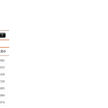
,062
,653
,459
,559
,895
,084
,974