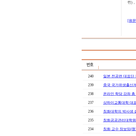
竹)，
[원
240
일본 전공련 대표단
239
중국 국가위생출산계획
238
온라인 학당 강좌 총 
237
상하이교통대학 대표
236
칭화대학의 박사생 실
235
칭화공공관리대학원 원
234
칭화 교수 장보밍(张博