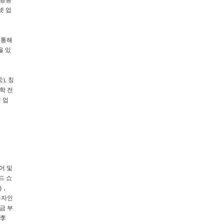
 행동
넷 업
 통해
을 있
), 칭
학 전
 업
어 및
드 쇼
)，
투자인
금 부
(李