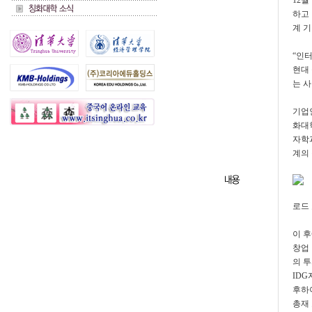
12월
하고
계 기
“인터
현대
는 
기업인
화대학
자학과
계의
로드
이 후
창업 
의 
ID
후하이
총재