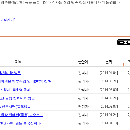
 양수빈(杨守彬) 등을 포한 되었다.각자는 창업 팀과 창신 제품에 대해 논평했다.
문보러가기]
 칭화대학 방문
관리자
[2014.04.04]
7
위원회 부주임 인리(尹力) 칭화...
관리자
[2014.03.21]
6
신청자 10만 명 돌파
관리자
[2014.03.06]
6
단 일행 칭화대학 방문
관리자
[2014.02.21]
6
천봉사단(实践服...
관리자
[2014.02.07]
6
장 쒸예란(薛澜) 교수는 ...
관리자
[2014.01.24]
7
明) 2013년도 중국전력과...
관리자
[2014.01.10]
6