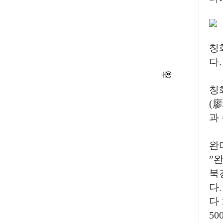
칭
다.
칭
(
과
완
”
북
다
다
5