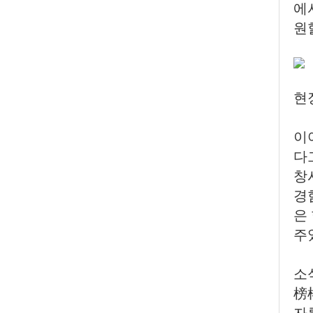
에
원
현
이
다
창
경
은
주
소
榜