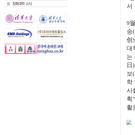
서
9
송
创
대
는
日
보
학
사
획
활