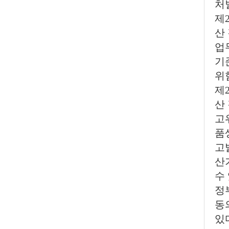
처
제
산
업
기
위
제
산
고
품
고
산
수
정
동
있