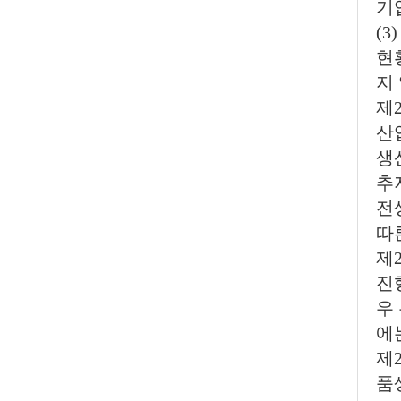
기
(
현
지
제
산
생
추
전
따
제
진
우
에
제
품