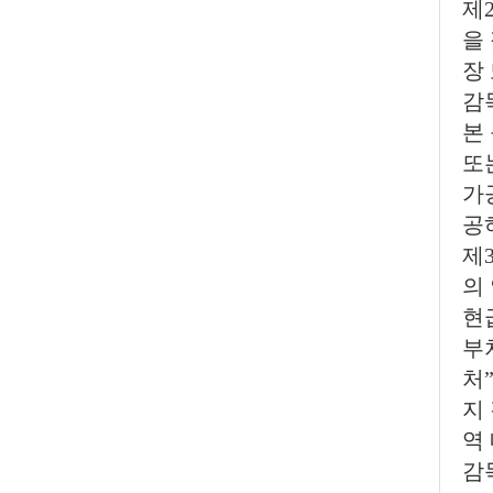
제
을
장
감
본
또
가
공
제
의
현
부
처
지
역
감