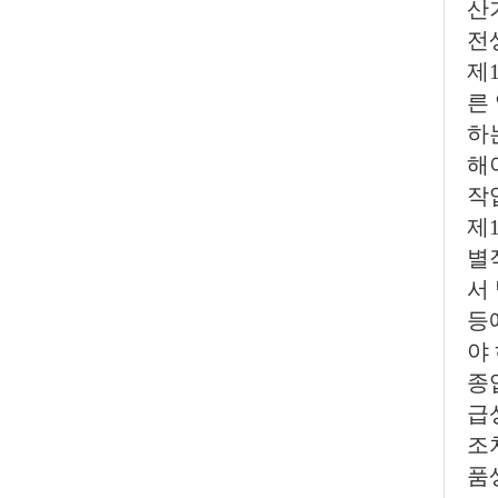
산
전
제
른
하
해
작
제
별
서
등
야
종
급
조
품