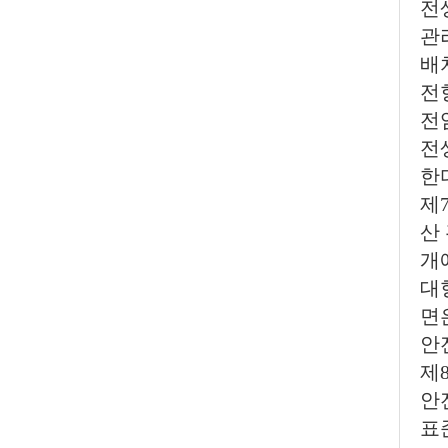
전
관
배
전
전
전
한
제
산
개
대
면
안
제
안
표