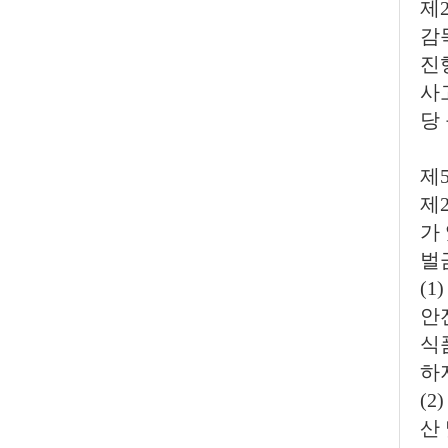
제
감
진
사
당
제
제
가
벌
(
안
식
하
(
산