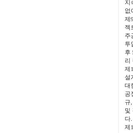
지
없
제
젝
주
투
후
리
제
설
대
공
규
및
다.
제