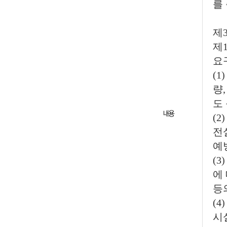
를
제
제
요
(
량,
도
(
전
예
(
에
등
(
시