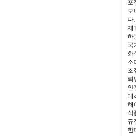
포
모
다.
제
하
국
화
소
조절
뢰
안
대
해
식
규
한