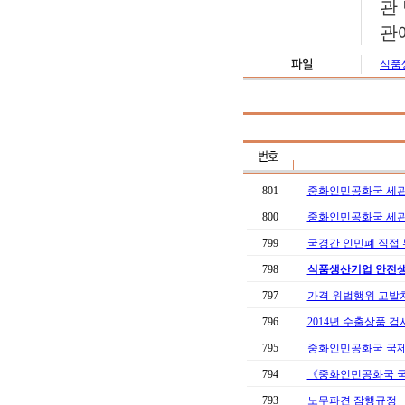
관
관
식품
801
중화인민공화국 세관 
800
중화인민공화국 세관의
799
국경간 인민폐 직접 
798
식품생산기업 안전생
797
가격 위법행위 고발
796
2014년 수출상품 
795
중화인민공화국 국
794
《중화인민공화국 국
793
노무파견 잠행규정