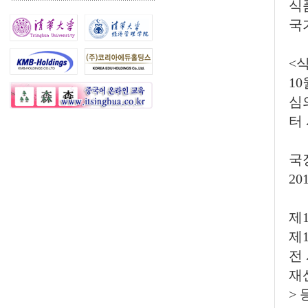
식
국
<
1
심
터
국
20
제
제
전
재
>