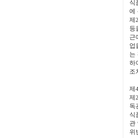
식
에
제
등
근
업
는
하
조
제
제
독
식
관
위