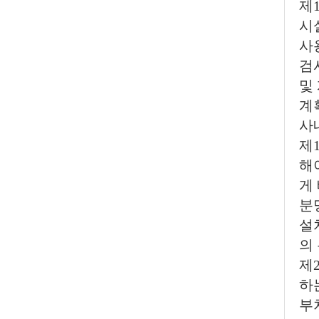
제
시
사
검
및
계
사
제
해
게
분
설
의
제
하
부