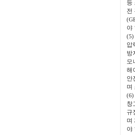
등
전
(
야 
(
압
방
모
해
안
며
(6
창
규
며
야 