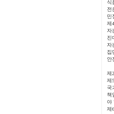
식
전
민
제
자
진
자
집
안
제
제
국
책
야 
제