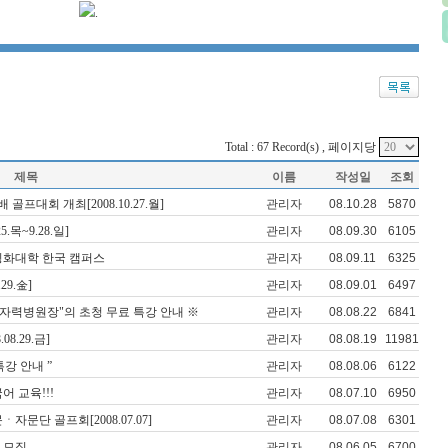
.
Total : 67 Record(s) , 페이지당
제목
이름
작성일
조회
프대회 개최[2008.10.27.월]
관리자
08.10.28
5870
.목~9.28.일]
관리자
08.09.30
6105
칭화대학 한국 캠퍼스
관리자
08.09.11
6325
29.金]
관리자
08.09.01
6497
원자력병원장"의 초청 무료 특강 안내 ※
관리자
08.08.22
6841
8.29.금]
관리자
08.08.19
11981
강 안내 ”
관리자
08.08.06
6122
 교육!!!
관리자
08.07.10
6950
자문단 골프회[2008.07.07]
관리자
08.07.08
6301
기 모집
관리자
08.06.05
6700