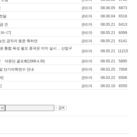
로
관리자
08.06.05
6873
 전달
관리자
08.06.04
6516
모금 건
관리자
08.05.21
6413
16~17]
관리자
08.05.21
6099
 승진 공직자 동문 축하연
관리자
08.05.21
6141
도시권 통합 육성 필요 중국은 이미 실시… 산업구
관리자
08.05.21
11215
자문단 골프회[2008.4.30]
관리자
08.05.21
5895
 및 단기어학연수 안내
관리자
08.03.25
7009
0]
관리자
08.03.22
6506
]
관리자
08.03.10
6550