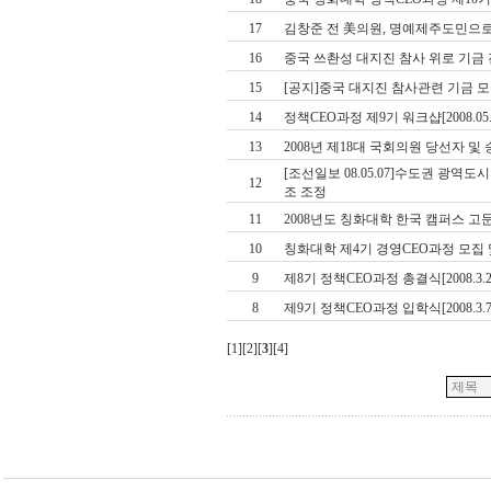
17
김창준 전 美의원, 명예제주도민으
16
중국 쓰촨성 대지진 참사 위로 기금
15
[공지]중국 대지진 참사관련 기금 
14
정책CEO과정 제9기 워크샵[2008.05.
13
2008년 제18대 국회의원 당선자 및
[조선일보 08.05.07]수도권 광역
12
조 조정
11
2008년도 칭화대학 한국 캠퍼스 고문ㆍ
10
칭화대학 제4기 경영CEO과정 모집
9
제8기 정책CEO과정 총결식[2008.3.2
8
제9기 정책CEO과정 입학식[2008.3.7
[
1
][
2
][
3
][
4
]