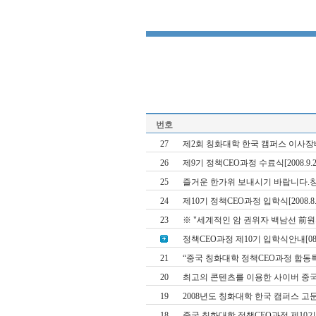
번호
27
제2회 칭화대학 한국 캠퍼스 이사장배 골
26
제9기 정책CEO과정 수료식[2008.9.25
25
즐거운 한가위 보내시기 바랍니다.
24
제10기 정책CEO과정 입학식[2008.8.
23
※ "세계적인 암 권위자 백남선 前
정책CEO과정 제10기 입학식안내[08.0
21
“중국 칭화대학 정책CEO과정 합동특
20
최고의 콘텐츠를 이용한 사이버 중국어
19
2008년도 칭화대학 한국 캠퍼스 고문ㆍ
18
중국 칭화대학 정책CEO과정 제10