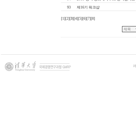
93
제16기 워크샵
[
1
][
2
][
3
][
4
][
5
][
6
][
7
][
8
]