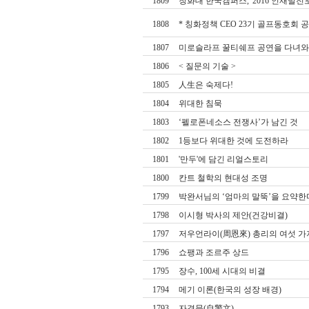
1809
칭화대 한국캠퍼스, '2016 인재발전
1808
* 칭화정책 CEO 23기 골프동호회 공
1807
미로슬라프 꿀티쉐프 공연을 다녀
1806
< 질문의 기술 >
1805
人生은 숙제다!
1804
위대한 침묵
1803
‘펠로폰네소스 전쟁사’가 남긴 것
1802
1등보다 위대한 것에 도전하라
1801
'만두'에 담긴 리얼스토리
1800
칸트 철학의 현대성 조명
1799
박완서님의 ‘엄마의 말뚝’을 요약
1798
이시형 박사의 제안(건강비결)
1797
저우언라이(周恩來) 총리의 여섯 가
1796
쇼팽과 조르주 상드
1795
장수, 100세 시대의 비결
1794
메기 이론(한국의 성장 배경)
1793
자경문(自警文)