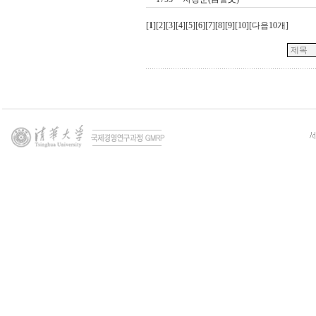
[
1
][
2
][
3
][
4
][
5
][
6
][
7
][
8
][
9
][
10
][
다음10개
]