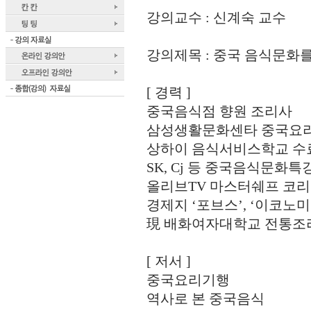
강의교수 : 신계숙 교수
강의제목 : 중국 음식문화
[ 경력 ]
중국음식점 향원 조리사
삼성생활문화센타 중국요
상하이 음식서비스학교 수
SK, Cj 등 중국음식문화특
올리브TV 마스터쉐프 코
경제지 ‘포브스’, ‘이코노
現 배화여자대학교 전통조
[ 저서 ]
중국요리기행
역사로 본 중국음식