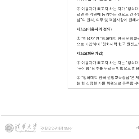
② 이용자가 되고자 하는 자가 "칭화대
르면 본 약관에 동의하는 것으로 간주
심"의 권리, 의무 및 책임사항에 관
제2조(이용자의 정의)
① "이용자"란 "칭화대학 한국 원정교
으로 가입하여 "칭화대학 한국 원정교
제3조(회원가입)
① 이용자가 되고자 하는 자는 "칭화
"동의함" 단추를 누르는 방법으로 회원
② "칭화대학 한국 원정교육중심"은 제
는 한 신청한 자를 회원으로 등록합니다
1) 가입신청자가 본 약관 제6조 제3항
의한 회원자격 상실 후 3년이 경과한
는 예외로 합니다.
2) 등록 내용에 허위, 기재누락, 오기가
3) 기타 회원으로 등록하는 것이 "칭
③ 회원가입계약의 성립시기는 "칭화
다.
④ 회원은 제1항의 회원정보 기재 내