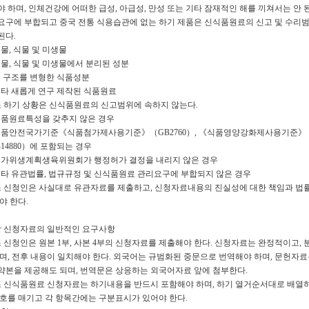
 하며, 인체건강에 어떠한 급성, 아급성, 만성 또는 기타 잠재적인 해를 끼쳐서는 안 
요구에 부합되고 중국 전통 식용습관에 없는 하기 제품은 신식품원료의 신고 및 수리
된다.
 동물, 식물 및 미생물
 동물, 식물 및 미생물에서 분리된 성분
 원 구조를 변형한 식품성분
 기타 새롭게 연구 제작된 식품원료
조 하기 상황은 신식품원료의 신고범위에 속하지 않는다.
 식품원료특성을 갖추지 않은 경우
) 식품안전국가기준《식품첨가제사용기준》（GB2760）, 《식품영양강화제사용기준》
14880）에 포함되는 경우
) 국가위생계획생육위원회가 행정허가 결정을 내리지 않은 경우
 기타 유관법률, 법규규정 및 신식품원료 관리요구에 부합되지 않은 경우
조 신청인은 사실대로 유관자료를 제출하고, 신청자료내용의 진실성에 대한 책임과 법
야 한다.
장 신청자료의 일반적인 요구사항
 신청인은 원본 1부, 사본 4부의 신청자료를 제출해야 한다. 신청자료는 완정적이고, 
하며, 전후 내용이 일치해야 한다. 외국어는 규범화된 중문으로 번역해야 하며, 문헌자료
약본을 제공해도 되며, 번역문은 상응하는 외국어자료 앞에 첨부한다.
조 신식품원료 신청자료는 하기내용을 반드시 포함해야 하며, 하기 열거순서대로 배열하
번호를 매기고 각 항목간에는 구분표시가 있어야 한다.