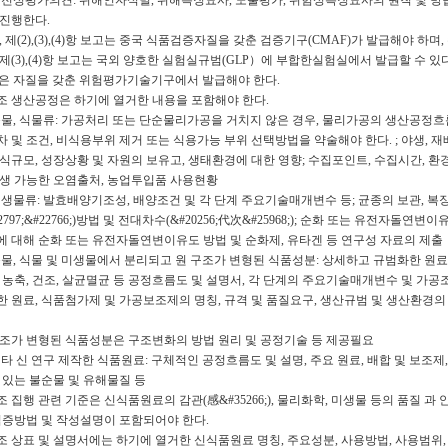
) 안전성평가의견: 위해인자식별, 위해특징묘사, 노출평가, 위험성특징묘사의 원칙 및 방
 진행한다.
, 제(2),(3),(4)항 보고는 중국 식품검증자질을 갖춘 검증기구(CMAF)가 발급해야 하며,
제(3),(4)항 보고는 국외 양호한 실험실규범(GLP）에 부합한실험실에서 발급할 수 있다
)항은 자질을 갖춘 위험평가기술기구에서 발급해야 한다.
3조 생산공정은 하기에 열거한 내용을 포함해야 한다.
 동물, 식물류: 가공처리 또는 단순물리가공을 거치지 않은 경우, 물리가공의 생산공정흐름
 및 조건, 비식용부위 제거 또는 식용가능 부위 선택방법을 약술해야 한다. ; 야생, 재
식규모, 성장상황 및 자원의 보유고, 생태환경에 대한 영향; 수집포인트, 수집시간, 환
발생 가능한 오염출처, 농업투입품 사용현황
 미생물류: 발효배양기조성, 배양조건 및 각 단계 주요기술매개변수 등; 균종의 보관, 복
22797;&#22766;)방법 및 전대차수(&#20256;代次&#25968;); 순화 또는 유전자돌연변이
에 대해 순화 또는 유전자돌연변이유도 방법 및 순화제, 유타겐 등 연구성 자료의 제출
 동물, 식물 및 미생물에서 분리되고 원 구조가 변형된 식품성분: 상세하고 규범화한 원료
 농축, 건조, 살균멸균 등 공정흐름도 및 설명서, 각 단계의 주요기술매개변수 및 가공
한 원료, 식품첨가제 및 가공보조제의 명칭, 규격 및 품질요구, 생산규범 및 생산환경의
구조가 변형된 식품성분은 구조변화의 방법 원리 및 공정기술 등 제공필요
 기타 신 연구 제작한 식품원료: 구체적인 공정흐름도 및 설명, 주요 원료, 배합 및 보조제
 있는 불순물 및 유해물질 등
조 집행 관련 기준은 신식품원료의 감관(感&#35266;), 물리화학, 미생물 등의 품질 과
 검증방법 및 작성설명이 포함되어야 한다.
조 상표 및 설명서에는 하기에 열거한 신식품원료 명칭, 주요성분, 사용방법, 사용범위,