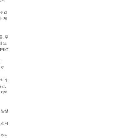
법에
 수입
. 제
, 주
배 또
경배경
장
유도
처리,
조건,
 지역
, 발생
 안전지
 추천