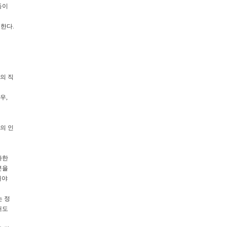
등이
한다.
의 직
우,
의 인
가한
본을
해야
는 정
해도