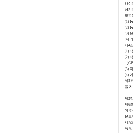
해여야
상기
포함
(1)
(2)
(3)
(4)
제4
(1)
(2
（GB
(3
(4)
제5
을 져
제2
제6조
야 
문요
제7
쪽 