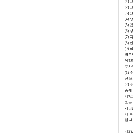
(1)
(2
(3)
(4)
(5)
(6)
(7)
(8)
(9)
별도로
제8
추가
(1)
산 
(2
증에
제9
또는
서명
제1
한 제
제3