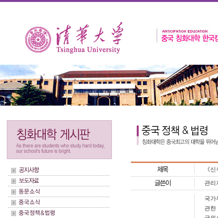
《신
관리
국가
관한