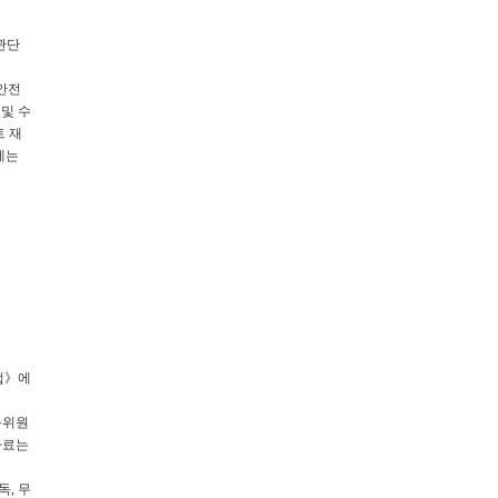
관단
안전
및 수
 재
제는
법》에
육위원
자료는
, 무