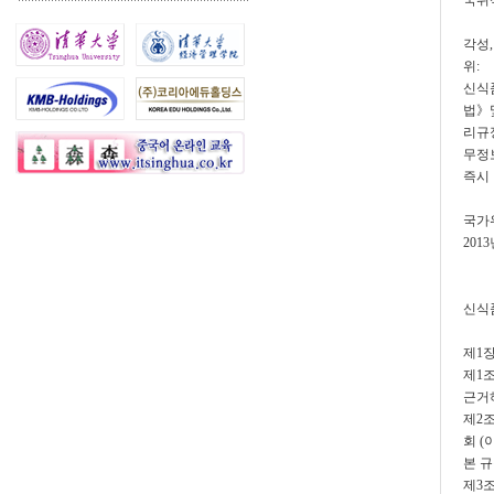
국위
각성
위:
신식
법》
리규
무정보
즉시
국가
201
신식
제1장
제1
근거
제2
회 
본 
제3