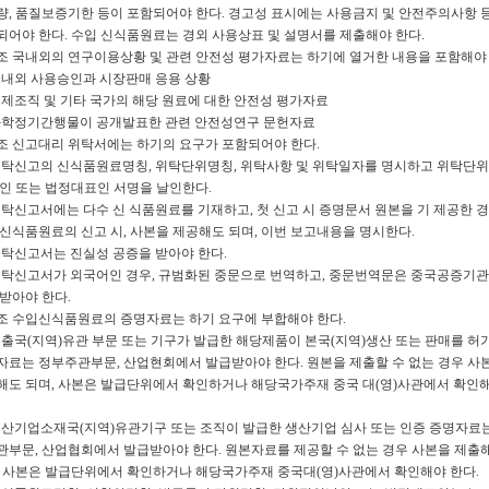
량, 품질보증기한 등이 포함되어야 한다. 경고성 표시에는 사용금지 및 안전주의사항 
되어야 한다. 수입 신식품원료는 경외 사용상표 및 설명서를 제출해야 한다.
6조 국내외의 연구이용상황 및 관련 안전성 평가자료는 하기에 열거한 내용을 포함해야 
 국내외 사용승인과 시장판매 응용 상황
 국제조직 및 기타 국가의 해당 원료에 대한 안전성 평가자료
) 과학정기간행물이 공개발표한 관련 안전성연구 문헌자료
7조 신고대리 위탁서에는 하기의 요구가 포함되어야 한다.
) 위탁신고의 신식품원료명칭, 위탁단위명칭, 위탁사항 및 위탁일자를 명시하고 위탁단위
날인 또는 법정대표인 서명을 날인한다.
 위탁신고서에는 다수 신 식품원료를 기재하고, 첫 신고 시 증명문서 원본을 기 제공한 경
 신식품원료의 신고 시, 사본을 제공해도 되며, 이번 보고내용을 명시한다.
 위탁신고서는 진실성 공증을 받아야 한다.
) 위탁신고서가 외국어인 경우, 규범화된 중문으로 번역하고, 중문번역문은 중국공증기관
받아야 한다.
8조 수입신식품원료의 증명자료는 하기 요구에 부합해야 한다.
 수출국(지역)유관 부문 또는 기구가 발급한 해당제품이 본국(지역)생산 또는 판매를 허
자료는 정부주관부문, 산업현회에서 발급받아야 한다. 원본을 제출할 수 없는 경우 사
해도 되며, 사본은 발급단위에서 확인하거나 해당국가주재 중국 대(영)사관에서 확인
) 생산기업소재국(지역)유관기구 또는 조직이 발급한 생산기업 심사 또는 인증 증명자료
관부문, 산업협회에서 발급받아야 한다. 원본자료를 제공할 수 없는 경우 사본을 제출
, 사본은 발급단위에서 확인하거나 해당국가주재 중국대(영)사관에서 확인해야 한다.