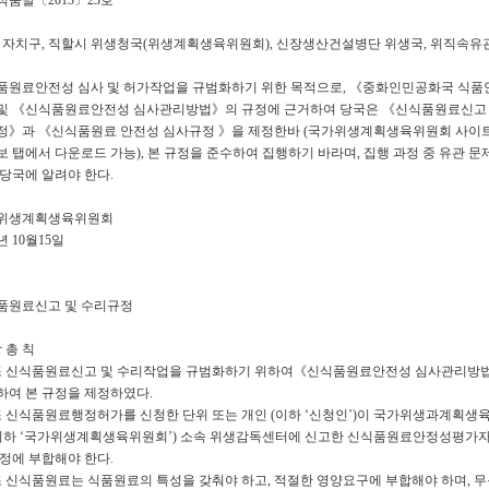
식품발〔2013〕23호
, 자치구, 직할시 위생청국(위생계획생육위원회), 신장생산건설병단 위생국, 위직속유
품원료안전성 심사 및 허가작업을 규범화하기 위한 목적으로, 《중화인민공화국 식품
및 《신식품원료안전성 심사관리방법》의 규정에 근거하여 당국은 《신식품원료신고 
정》과 《신식품원료 안전성 심사규정 》을 제정한바 (국가위생계획생육위원회 사이트
 탭에서 다운로드 가능), 본 규정을 준수하여 집행하기 바라며, 집행 과정 중 유관 문
 당국에 알려야 한다.
위생계획생육위원회
3년 10월15일
품원료신고 및 수리규정
 총 칙
조 신식품원료신고 및 수리작업을 규범화하기 위하여《신식품원료안전성 심사관리방
하여 본 규정을 제정하였다.
조 신식품원료행정허가를 신청한 단위 또는 개인 (이하 ‘신청인’)이 국가위생과계획생
(이하 ‘국가위생계획생육위원회’) 소속 위생감독센터에 신고한 신식품원료안정성평가
규정에 부합해야 한다.
조 신식품원료는 식품원료의 특성을 갖춰야 하고, 적절한 영양요구에 부합해야 하며, 무독