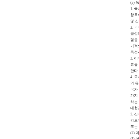
(3)
1. 
항목
및 
2.
급성
험을
기적
독성
3.
료를
한다.
4. 
의 
국가
가지
하는
대형
5.
감도
또는
(4