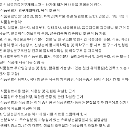
1조 신식품원료연구제작보고는 하기에 열거한 내용을 포함해야 한다.
 신식품원료의 연구개발배경, 목적 및 근거
 신식품원료명칭: 상품명, 통칭, 화학명(화학물 통일 일련번호 포함), 영문명, 라틴어명이
 신식품원료출처:
동물 및 식물류: 생산지, 식용부위, 형태묘사, 생물학특성, 품종검증과 검증방법 및 근거 
미생물류: 분류학적, 생물학적 특징, 균종검증과 검증방법 및 근거 등 자료
동물, 식물, 미생물로부터의 분리 성분 및 원 구조를 변형시킨 식품성분: 동물, 식물, 미
과 출처 등의 기본정보, 신성분의 물리화학특성 및 화학구조 등 자료. 원 구조가 변형된
은 해당성분구조변형 전후의 물리화학특성 및 화학구조 등 자료제출
 기타 새로연구제작한 식품원료: 출처, 주요성분의 물리화학특성 및 화학구조, 상동 또는
물질이 식품에 사용되는 상황 등
)신식품원료 주요영양성분 및 함량, 함유될 가능성이 있는 천연 유해물질(천연독소 또는 
인자 등 포함)
 신식품원료식용역사: 국내외 군중 식용의 지역범위, 식용군종,식용량, 식용시간 및 부작
 신식품원료사용 범위, 사용량 및 관련된 확실한 근거
 신식품원료 추천섭취량, 적합한 군중 및 관련 확실한 근거
) 신식품원료와 식품 또는 이미 승인한 신식품원료가 동등한 본질을 갖춘 경우에도 상기 
대조분석 자료를 제공해야 함.
2조 안전성평가보고는 하기에 열거한 자료를 포함해야 한다.
) 성분분석보고: 주요성분 및 가능성이 있는 유해성분검증결과 및 검증방법
 위생학검증보고: 3가지 대표적 샘플의 오염물과 미생물의 검측결과 및 방법