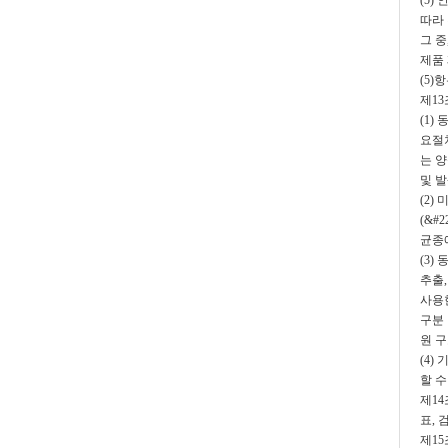
(5
따라
그 중
제품 
(5
제1
(1)
요절차
는 양
및 
(2)
(&#
균종
(3)
추출,
사용
구분
원 
(4)
할 수
제14
표,
제15