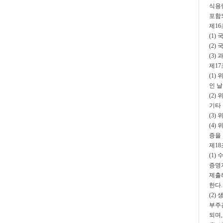
식용
포함
제1
(1)
(2)
(3
제1
(1
인 
(2)
기타
(3)
(4
증을 
제1
(1)
증명
제출
한다.
(2
부주
되며