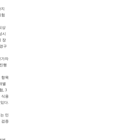
가지
시험
칙상
성시
 장
성경구
평가자
 진행
지 항목
개별
, 3
 식용
있다.
는 민
 검증