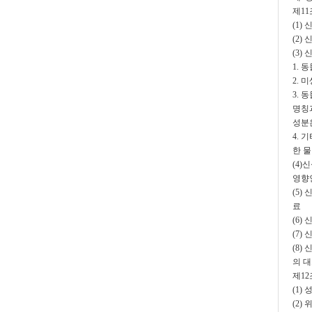
제1
(1)
(2)
(3)
1. 
2. 
3. 
명칭
성분
4.
한 
(4
영향
(5)
료
(6)
(7)
(8
의 
제1
(1
(2)