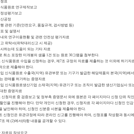
 신청표
) 신식품원료 연구제작보고
 안정성평가보고
 생산공정
 집행 관련 기준(안전요구, 품질규격, 검사방법 등)
 상표 및 설명서
 국내외 연구이용현황 및 관련 안전성 평가자료
 신고 위탁서(위탁대리신고 시 제공)
 심사하는데 도움이 되는 기타 자료
 최소 포장한 미개봉의 샘플 1건 또는 원료 30그램을 첨부한다.
조 신식품원료 수입을 신청하는 경우, 제7조 규정의 자료를 제출하는 것 이외에 하기자
적으로 제출해야 한다.
 수입 신식품원료 수출국(지역) 유관부문 또는 기구가 발급한 해당제품의 본국(지역)에서
또는 판매를 허가하는 증명자료
) 수입 신식품원료생산기업 소재국(지역) 유관기구 또는 조직이 발급한 생산기업심사 또
 대한 증명자료
조 신청자료 중 검증보고 및 정부측 증명문서 외에 원본은 각 페이지마다 신청 단위 직인
 할인을 진행해야 한다. 만약 개인이 신청한 경우, 신청자료 각 페이지마다 신청인 인감
을 날인해야 하며, 신청인 신분증 사본을 제출해야 한다.
0조 신청인은 유관규정에 따라 온라인 신고를 진행해야 하며, 신청표를 작성함과 동시에
7조 제 (2)에서(6)항 내용을 공개할 수 있다.
장 자료의 작성요구