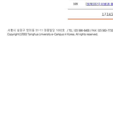
109
[정책18기] 이병권 
1
2
3
4