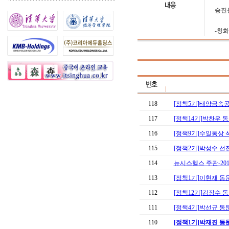
승진
-칭
118
[정책5기]태양금속공
117
[정책14기]박찬우 
116
[정책9기]수일통상 
115
[정책2기]박성수 선
114
뉴시스헬스 주관-201
113
[정책1기]이현재 동
112
[정책12기]김장수 
111
[정책4기]박선규 동문
110
[정책1기]박재진 동