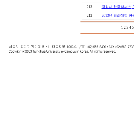
213
칭화대 한국캠퍼스, '
212
2013년 칭화대학 
1
2
3
4