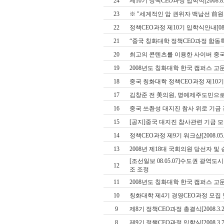
24
제10기 정책CEO과정 입학식[2008.8.
23
※ "세계적인 암 권위자 백남선 前
22
정책CEO과정 제10기 입학식안내[08.0
21
“중국 칭화대학 정책CEO과정 합동특
20
최고의 콘텐츠를 이용한 사이버 중국어
19
2008년도 칭화대학 한국 캠퍼스 고문ㆍ
18
중국 칭화대학 정책CEO과정 제10
17
김창준 전 美의원, 명예제주도민으
16
중국 쓰촨성 대지진 참사 위로 기금
15
[공지]중국 대지진 참사관련 기금 
14
정책CEO과정 제9기 워크샵[2008.05.
13
2008년 제18대 국회의원 당선자 및
[조선일보 08.05.07]수도권 광역
12
조 조정
11
2008년도 칭화대학 한국 캠퍼스 고문ㆍ
10
칭화대학 제4기 경영CEO과정 모집
9
제8기 정책CEO과정 총결식[2008.3.2
8
제9기 정책CEO과정 입학식[2008.3.7