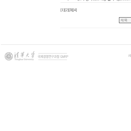
[
1
][
2
][
3
][
4
]