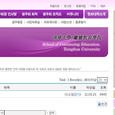
Total : 1 Record(s) , 페이지당
제목
이름
작성일
조회
이소정(
2기
)
11.03.21
4945