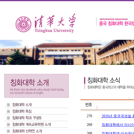
270
2016년 중국국경절 
269
칭화대학에서 아시아
268
칭화대학생-이쓰링(易