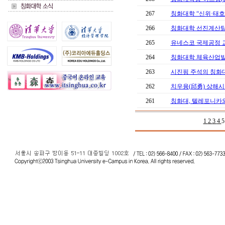
267
칭화대학 “신위·태호지
266
칭화대학 선진계산팀 중
265
유네스코 국제공정 
264
칭화대학 체육산업
263
시진핑 주석의 칭화대
262
치우융(邱勇) 상해시 
261
칭화대, 텔레포니카와
1
2
3
4