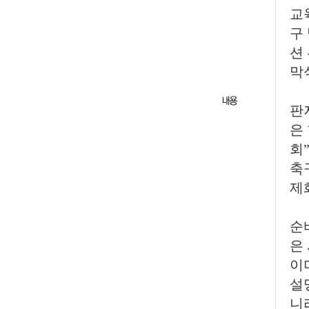
교
구
션
막
판
은
회
축
제
순
은
이
설
니