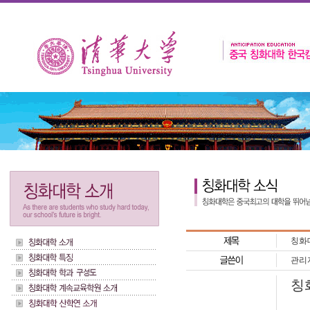
칭화대
관리
칭