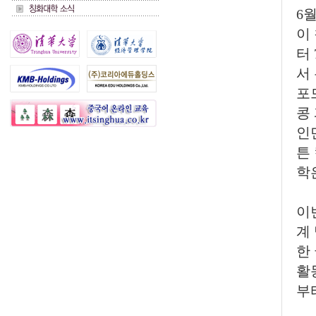
6
이
터
서
포
콩
인
튼
학
이
계
한
활
부