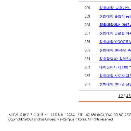
290
칭화대학 ‘교우기업 
289
칭화대학 졸업식 풍
288
칭화대학에서 '2017
287
칭화대학 글로벌 지
286
칭화대학 MOOC플랫
285
칭화대학 106주년 축
284
칭화학당의<칭화한어>,
283
베이징에서 제13회
282
칭화대학 지도자 치우용
281
칭화대학 2017년 
1
2
3
4