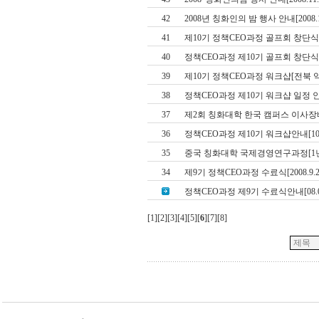
42
2008년 칭화인의 밤 행사 안내[2008.1
41
제10기 정책CEO과정 골프회 창단식[20
40
정책CEO과정 제10기 골프회 창단식 안내
39
제10기 정책CEO과정 워크샵[전북 익산, 2
38
정책CEO과정 제10기 워크샵 일정 안내[1
37
제2회 칭화대학 한국 캠퍼스 이사장배 골
36
정책CEO과정 제10기 워크샵안내[10.31
35
중국 칭화대학 국제경영연구과정[1
34
제9기 정책CEO과정 수료식[2008.9.25
정책CEO과정 제9기 수료식안내[08.09.
[
1
][
2
][
3
][
4
][
5
][
6
][
7
][
8
]