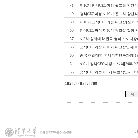
41
제10기 정책CEO과정 골프회 창단식[20
40
정책CEO과정 제10기 골프회 창단식 안내
39
제10기 정책CEO과정 워크샵[전북 익산, 2
38
정책CEO과정 제10기 워크샵 일정 안내[1
37
제2회 칭화대학 한국 캠퍼스 이사장배 골
36
정책CEO과정 제10기 워크샵안내[10.31
35
중국 칭화대학 국제경영연구과정[1
34
제9기 정책CEO과정 수료식[2008.9.25
33
정책CEO과정 제9기 수료식안내[08.09.
[
1
][
2
][
3
][
4
][
5
][
6
][
7
][
8
]