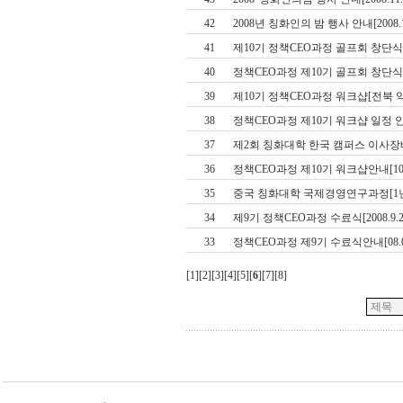
42
2008년 칭화인의 밤 행사 안내[2008.1
41
제10기 정책CEO과정 골프회 창단식[20
40
정책CEO과정 제10기 골프회 창단식 안내
39
제10기 정책CEO과정 워크샵[전북 익산, 2
38
정책CEO과정 제10기 워크샵 일정 안내[1
37
제2회 칭화대학 한국 캠퍼스 이사장배 골
36
정책CEO과정 제10기 워크샵안내[10.31
35
중국 칭화대학 국제경영연구과정[1
34
제9기 정책CEO과정 수료식[2008.9.25
33
정책CEO과정 제9기 수료식안내[08.09.
[
1
][
2
][
3
][
4
][
5
][
6
][
7
][
8
]