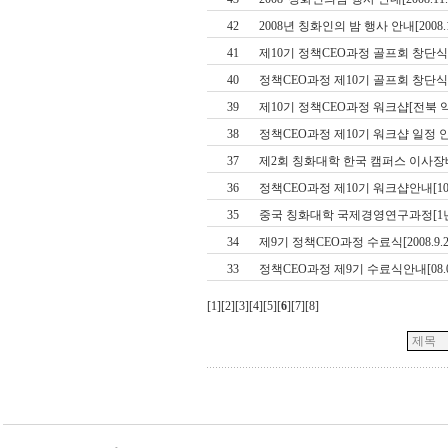
42
2008년 칭화인의 밤 행사 안내[2008.1
41
제10기 정책CEO과정 골프회 창단식[20
40
정책CEO과정 제10기 골프회 창단식 안내
39
제10기 정책CEO과정 워크샵[전북 익산, 2
38
정책CEO과정 제10기 워크샵 일정 안내[1
37
제2회 칭화대학 한국 캠퍼스 이사장배 골
36
정책CEO과정 제10기 워크샵안내[10.31
35
중국 칭화대학 국제경영연구과정[1
34
제9기 정책CEO과정 수료식[2008.9.25
33
정책CEO과정 제9기 수료식안내[08.09.
[
1
][
2
][
3
][
4
][
5
][
6
][
7
][
8
]