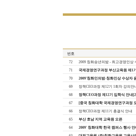
번호
72
2009 칭화송년의밤 - 최고경영인상 수상
71
국제경영연구과정 부산교육원 제1기 오리
70
2009'칭화인의밤-칭화인상 수상자 음악회
69
정책CEO과정 제12기 1회차 강의안
68
정책CEO과정 제12기 입학식 안내[2009
67
[중국 칭화대학 국제경영연구과정 모
66
정책CEO과정 제11기 총결식 안내
65
부산 호남 지역 교육원 오픈
64
2009' 칭화대학 한국 캠퍼스 행사 안
63
대전교육원-(주)칭화교육원 교육사업 협약