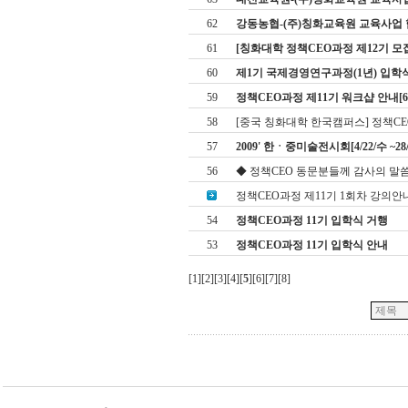
62
강동농협-(주)칭화교육원 교육사업 협약[
61
[칭화대학 정책CEO과정 제12기 모
60
제1기 국제경영연구과정(1년) 입학
59
정책CEO과정 제11기 워크샵 안내[6.13
58
[중국 칭화대학 한국캠퍼스] 정책CEO
57
2009' 한ㆍ중미술전시회[4/22/수 ~28
56
◆ 정책CEO 동문분들께 감사의 말씀
정책CEO과정 제11기 1회차 강의안
54
정책CEO과정 11기 입학식 거행
53
정책CEO과정 11기 입학식 안내
[
1
][
2
][
3
][
4
][
5
][
6
][
7
][
8
]