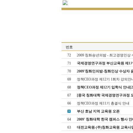
.
번호
72
2009 칭화송년의밤 - 최고경영인상 수상
71
국제경영연구과정 부산교육원 제1기 오리
70
2009'칭화인의밤-칭화인상 수상자 음악회
69
정책CEO과정 제12기 1회차 강의안
68
정책CEO과정 제12기 입학식 안내[2009
67
[중국 칭화대학 국제경영연구과정 모
66
정책CEO과정 제11기 총결식 안내
부산 호남 지역 교육원 오픈
64
2009' 칭화대학 한국 캠퍼스 행사 안
63
대전교육원-(주)칭화교육원 교육사업 협약