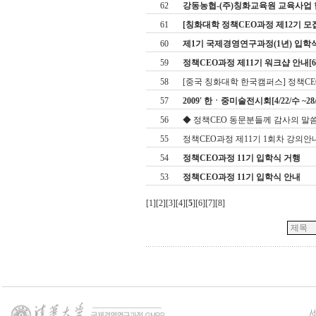
62
강동농협-(주)칭화교육원 교육사업 협약[
61
[칭화대학 정책CEO과정 제12기 모
60
제1기 국제경영연구과정(1년) 입학
59
정책CEO과정 제11기 워크샵 안내[6.13
58
[중국 칭화대학 한국캠퍼스] 정책CEO
57
2009' 한ㆍ중미술전시회[4/22/수 ~28
56
◆ 정책CEO 동문분들께 감사의 말씀
55
정책CEO과정 제11기 1회차 강의안
54
정책CEO과정 11기 입학식 거행
53
정책CEO과정 11기 입학식 안내
[
1
][
2
][
3
][
4
][
5
][
6
][
7
][
8
]