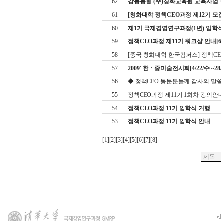
62
강동농협-(주)칭화교육원 교육사업 협약[
61
[칭화대학 정책CEO과정 제12기 모
60
제1기 국제경영연구과정(1년) 입학
59
정책CEO과정 제11기 워크샵 안내[6.13
58
[중국 칭화대학 한국캠퍼스] 정책CEO
57
2009' 한ㆍ중미술전시회[4/22/수 ~28
56
◆ 정책CEO 동문분들께 감사의 말씀
55
정책CEO과정 제11기 1회차 강의안
54
정책CEO과정 11기 입학식 거행
53
정책CEO과정 11기 입학식 안내
[
1
][
2
][
3
][
4
][
5
][
6
][
7
][
8
]