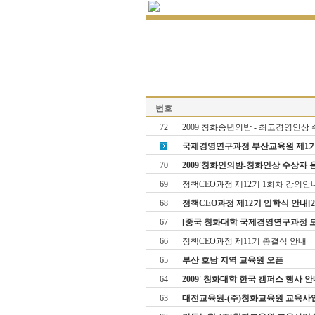
번호
72
2009 칭화송년의밤 - 최고경영인상 수상
국제경영연구과정 부산교육원 제1기 오리
70
2009'칭화인의밤-칭화인상 수상자 음악회
69
정책CEO과정 제12기 1회차 강의안
68
정책CEO과정 제12기 입학식 안내[2009
67
[중국 칭화대학 국제경영연구과정 모
66
정책CEO과정 제11기 총결식 안내
65
부산 호남 지역 교육원 오픈
64
2009' 칭화대학 한국 캠퍼스 행사 안
63
대전교육원-(주)칭화교육원 교육사업 협약