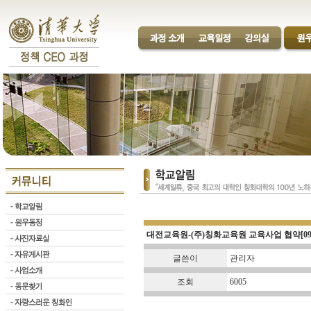
대전교육원-(주)칭화교육원 교육사업 협약[09.0
글쓴이
관리자
조회
6005