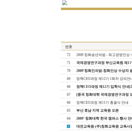
.
번호
72
2009 칭화송년의밤 - 최고경영인상 수상
71
국제경영연구과정 부산교육원 제1기 오리
70
2009'칭화인의밤-칭화인상 수상자 음악회
69
정책CEO과정 제12기 1회차 강의안
68
정책CEO과정 제12기 입학식 안내[2009
67
[중국 칭화대학 국제경영연구과정 모
66
정책CEO과정 제11기 총결식 안내
65
부산 호남 지역 교육원 오픈
64
2009' 칭화대학 한국 캠퍼스 행사 안
대전교육원-(주)칭화교육원 교육사업 협약