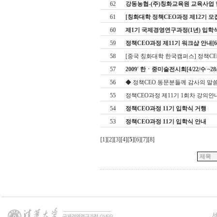
62
강동농협-(주)칭화교육원 교육사업 협약[
61
[칭화대학 정책CEO과정 제12기 모
60
제1기 국제경영연구과정(1년) 입학
59
정책CEO과정 제11기 워크샵 안내[6.13
58
[중국 칭화대학 한국캠퍼스] 정책CEO
57
2009' 한ㆍ중미술전시회[4/22/수 ~28
56
◆ 정책CEO 동문분들께 감사의 말씀
55
정책CEO과정 제11기 1회차 강의안
54
정책CEO과정 11기 입학식 거행
53
정책CEO과정 11기 입학식 안내
[
1
][
2
][
3
][
4
][
5
][
6
][
7
][
8
]