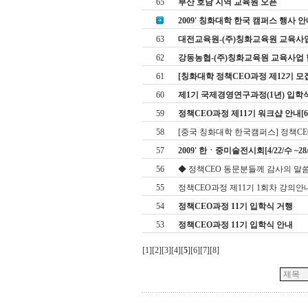
65
부산 호남 지역 교육원 오픈
2009' 칭화대학 한국 캠퍼스 행사 안
63
대전교육원-(주)칭화교육원 교육사업 협약
62
강동농협-(주)칭화교육원 교육사업 협약[
61
[칭화대학 정책CEO과정 제12기 모
60
제1기 국제경영연구과정(1년) 입학
59
정책CEO과정 제11기 워크샵 안내[6.13
58
[중국 칭화대학 한국캠퍼스] 정책CEO
57
2009' 한ㆍ중미술전시회[4/22/수 ~28
56
◆ 정책CEO 동문분들께 감사의 말씀
55
정책CEO과정 제11기 1회차 강의안
54
정책CEO과정 11기 입학식 거행
53
정책CEO과정 11기 입학식 안내
[
1
][
2
][
3
][
4
][
5
][
6
][
7
][
8
]